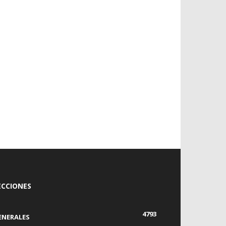
ECCIONES
4793
ENERALES