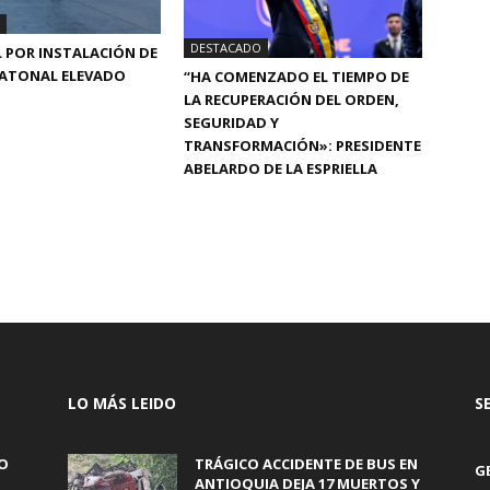
DESTACADO
AL POR INSTALACIÓN DE
EATONAL ELEVADO
“HA COMENZADO EL TIEMPO DE
LA RECUPERACIÓN DEL ORDEN,
SEGURIDAD Y
TRANSFORMACIÓN»: PRESIDENTE
ABELARDO DE LA ESPRIELLA
LO MÁS LEIDO
S
O
TRÁGICO ACCIDENTE DE BUS EN
G
ANTIOQUIA DEJA 17 MUERTOS Y