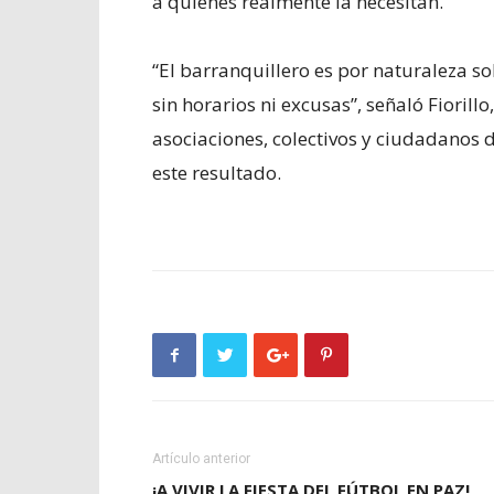
a quienes realmente la necesitan.
“El barranquillero es por naturaleza s
sin horarios ni excusas”, señaló Fioril
asociaciones, colectivos y ciudadanos 
este resultado.
Artículo anterior
¡A VIVIR LA FIESTA DEL FÚTBOL EN PAZ!