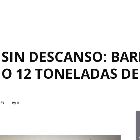
 SIN DESCANSO: BA
DO 12 TONELADAS D
163
0