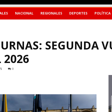
ALES
NACIONAL
REGIONALES
DEPORTES
POLÍTICA
S URNAS: SEGUNDA V
L 2026
75
0