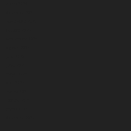
enero 2026
diciembre 2025
noviembre 2025
octubre 2025
septiembre 2025
agosto 2025
julio 2025
junio 2025
mayo 2025
abril 2025
marzo 2025
febrero 2025
enero 2025
diciembre 2024