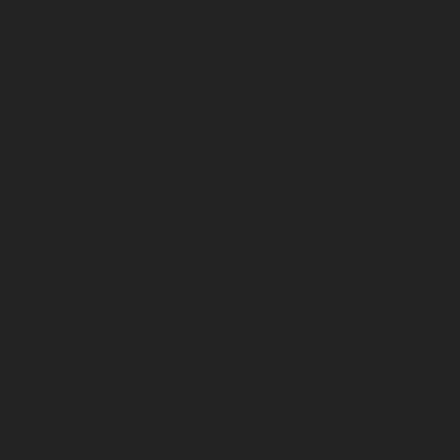
agosto 2026
julio 2026
junio 2026
mayo 2026
abril 2026
marzo 2026
febrero 2026
enero 2026
diciembre 2025
noviembre 2025
octubre 2025
septiembre 2025
agosto 2025
julio 2025
junio 2025