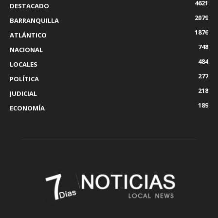
4621
DESTACADO
2079
BARRANQUILLA
1876
ATLÁNTICO
748
NACIONAL
484
LOCALES
277
POLÍTICA
218
JUDICIAL
189
ECONOMÍA