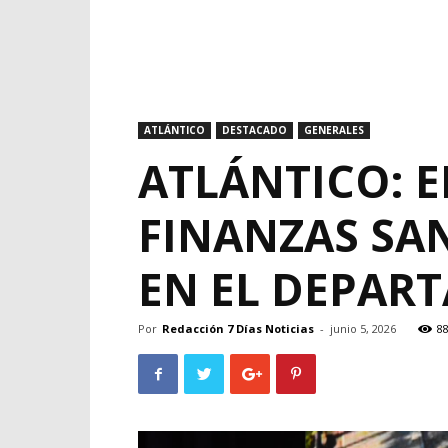
ATLÁNTICO
DESTACADO
GENERALES
ATLÁNTICO: 
FINANZAS SA
EN EL DEPAR
Por
Redacción 7 Días Noticias
-
junio 5, 2026
8