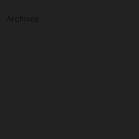
Archives
agosto 2026
julio 2026
junio 2026
mayo 2026
abril 2026
marzo 2026
febrero 2026
enero 2026
diciembre 2025
noviembre 2025
octubre 2025
septiembre 2025