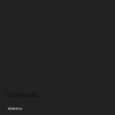
agosto 2025
julio 2025
junio 2025
mayo 2025
abril 2025
marzo 2025
febrero 2025
enero 2025
diciembre 2024
Categories
Atlántico