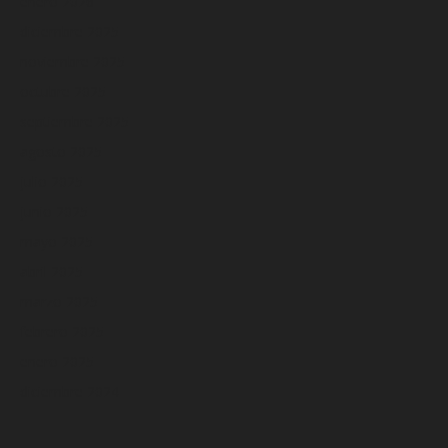
enero 2026
diciembre 2025
noviembre 2025
octubre 2025
septiembre 2025
agosto 2025
julio 2025
junio 2025
mayo 2025
abril 2025
marzo 2025
febrero 2025
enero 2025
diciembre 2024