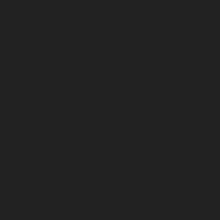
enero 2026
diciembre 2025
noviembre 2025
octubre 2025
septiembre 2025
agosto 2025
julio 2025
junio 2025
mayo 2025
abril 2025
marzo 2025
febrero 2025
enero 2025
diciembre 2024