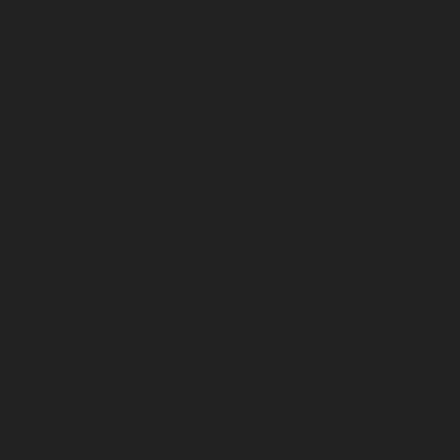
mayo 2026
abril 2026
marzo 2026
febrero 2026
enero 2026
diciembre 2025
noviembre 2025
octubre 2025
septiembre 2025
agosto 2025
julio 2025
junio 2025
mayo 2025
abril 2025
marzo 2025