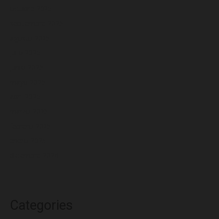
octubre 2025
septiembre 2025
agosto 2025
julio 2025
junio 2025
mayo 2025
abril 2025
marzo 2025
febrero 2025
enero 2025
diciembre 2024
Categories