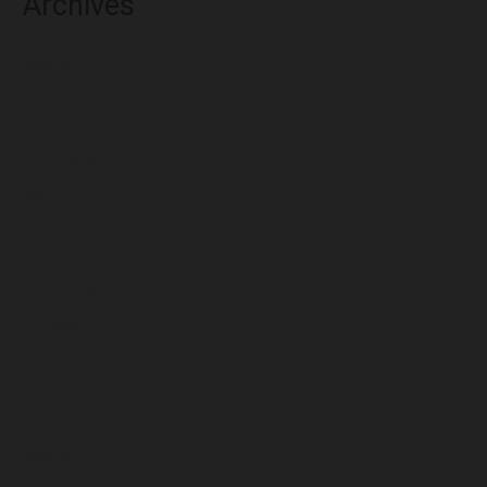
Archives
agosto 2026
julio 2026
junio 2026
mayo 2026
abril 2026
marzo 2026
febrero 2026
enero 2026
diciembre 2025
noviembre 2025
octubre 2025
septiembre 2025
agosto 2025