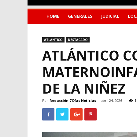
HOME
GENERALES
JUDICIAL
LOC
ATLÁNTICO
DESTACADO
ATLÁNTICO C
MATERNOINFA
DE LA NIÑEZ
Por
Redacción 7 Días Noticias
-
abril 24, 2026
1