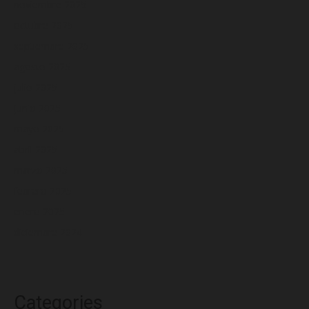
noviembre 2025
octubre 2025
septiembre 2025
agosto 2025
julio 2025
junio 2025
mayo 2025
abril 2025
marzo 2025
febrero 2025
enero 2025
diciembre 2024
Categories