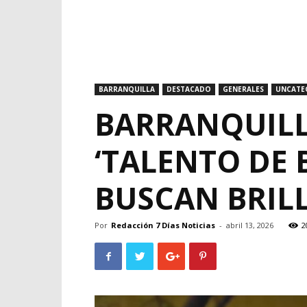
BARRANQUILLA
DESTACADO
GENERALES
UNCATE
BARRANQUILL
‘TALENTO DE 
BUSCAN BRIL
Por
Redacción 7 Días Noticias
-
abril 13, 2026
2