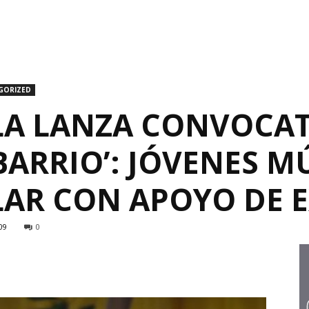
GORIZED
A LANZA CONVOCAT
BARRIO’: JÓVENES M
LAR CON APOYO DE 
09
0