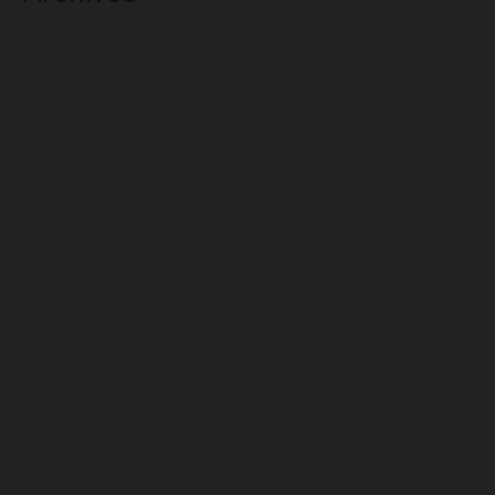
agosto 2026
julio 2026
junio 2026
mayo 2026
abril 2026
marzo 2026
febrero 2026
enero 2026
diciembre 2025
noviembre 2025
octubre 2025
septiembre 2025
agosto 2025
julio 2025