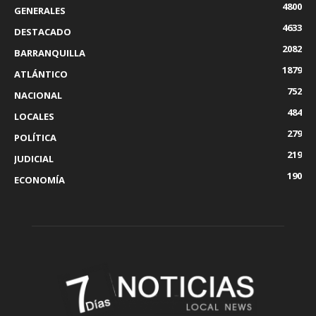
4800
GENERALES
4633
DESTACADO
2082
BARRANQUILLA
1879
ATLÁNTICO
752
NACIONAL
484
LOCALES
279
POLÍTICA
219
JUDICIAL
190
ECONOMÍA