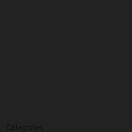
noviembre 2025
octubre 2025
septiembre 2025
agosto 2025
julio 2025
junio 2025
mayo 2025
abril 2025
marzo 2025
febrero 2025
enero 2025
diciembre 2024
Categories