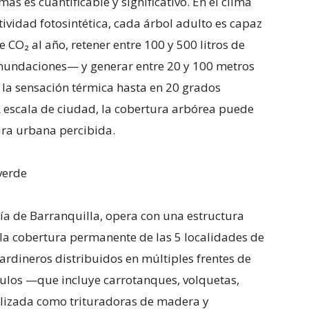
as es cuantificable y significativo. En el clima
ctividad fotosintética, cada árbol adulto es capaz
 CO₂ al año, retener entre 100 y 500 litros de
inundaciones— y generar entre 20 y 100 metros
a sensación térmica hasta en 20 grados
A escala de ciudad, la cobertura arbórea puede
ura urbana percibida.
verde
ía de Barranquilla, opera con una estructura
a la cobertura permanente de las 5 localidades de
rdineros distribuidos en múltiples frentes de
ículos —que incluye carrotanques, volquetas,
lizada como trituradoras de madera y