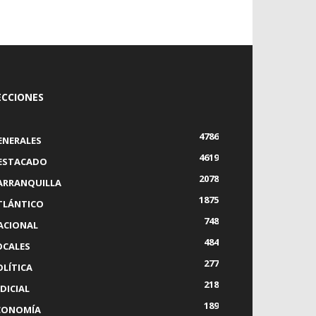
ECCIONES
4786
ENERALES
4619
ESTACADO
2078
ARRANQUILLA
1875
TLÁNTICO
748
ACIONAL
484
OCALES
277
OLÍTICA
218
DICIAL
189
CONOMÍA