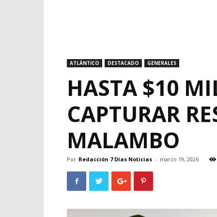
ATLÁNTICO
DESTACADO
GENERALES
HASTA $10 M
CAPTURAR RE
MALAMBO
Por
Redacción 7 Días Noticias
-
marzo 19, 2026