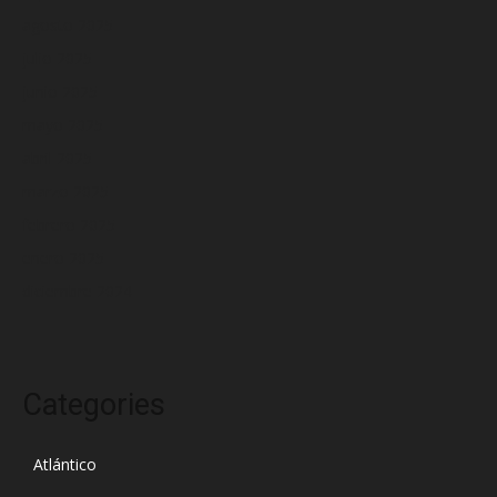
agosto 2025
julio 2025
junio 2025
mayo 2025
abril 2025
marzo 2025
febrero 2025
enero 2025
diciembre 2024
Categories
Atlántico