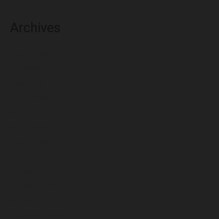
Archives
agosto 2026
julio 2026
junio 2026
mayo 2026
abril 2026
marzo 2026
febrero 2026
enero 2026
diciembre 2025
noviembre 2025
octubre 2025
septiembre 2025