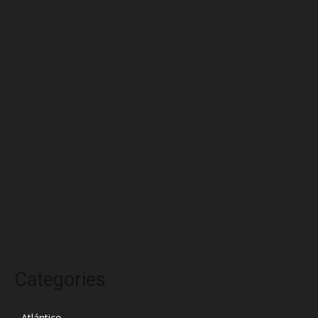
septiembre 2025
agosto 2025
julio 2025
junio 2025
mayo 2025
abril 2025
marzo 2025
febrero 2025
enero 2025
diciembre 2024
Categories
Atlántico