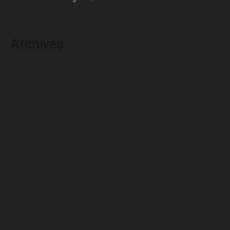
Archives
agosto 2026
julio 2026
junio 2026
mayo 2026
abril 2026
marzo 2026
febrero 2026
enero 2026
diciembre 2025
noviembre 2025
octubre 2025