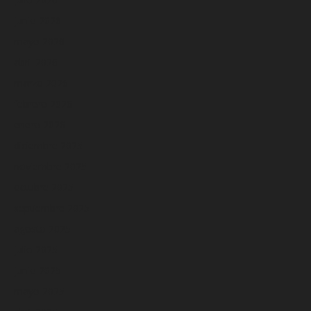
junio 2026
mayo 2026
abril 2026
marzo 2026
febrero 2026
enero 2026
diciembre 2025
noviembre 2025
octubre 2025
septiembre 2025
agosto 2025
julio 2025
junio 2025
mayo 2025