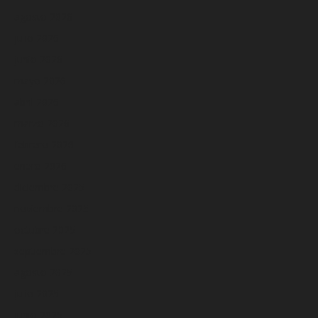
agosto 2026
julio 2026
junio 2026
mayo 2026
abril 2026
marzo 2026
febrero 2026
enero 2026
diciembre 2025
noviembre 2025
octubre 2025
septiembre 2025
agosto 2025
julio 2025
junio 2025