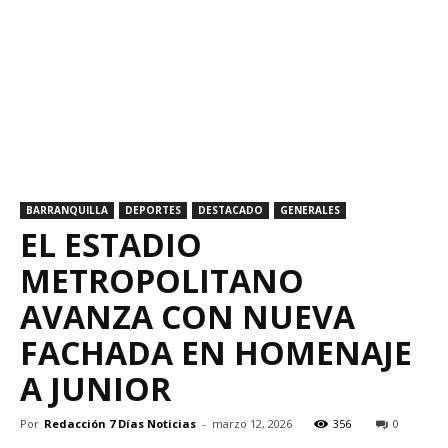
BARRANQUILLA
DEPORTES
DESTACADO
GENERALES
EL ESTADIO
METROPOLITANO
AVANZA CON NUEVA
FACHADA EN HOMENAJE
A JUNIOR
Por
Redacción 7 Días Noticias
-
marzo 12, 2026
356
0