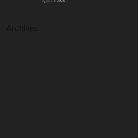
agosto 6, 2026
Archives
agosto 2026
julio 2026
junio 2026
mayo 2026
abril 2026
marzo 2026
febrero 2026
enero 2026
diciembre 2025
noviembre 2025
octubre 2025