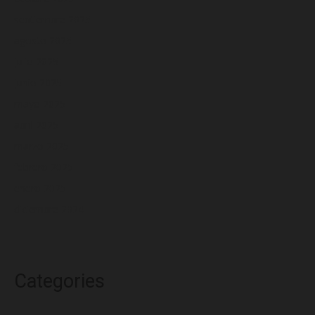
septiembre 2025
agosto 2025
julio 2025
junio 2025
mayo 2025
abril 2025
marzo 2025
febrero 2025
enero 2025
diciembre 2024
Categories