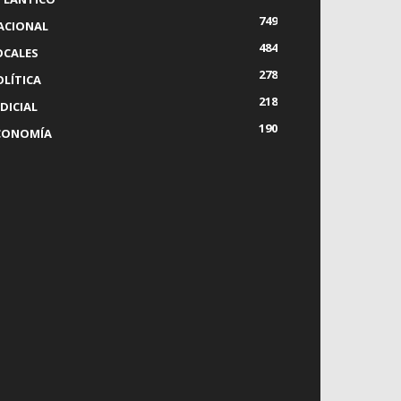
749
ACIONAL
484
OCALES
278
OLÍTICA
218
DICIAL
190
CONOMÍA