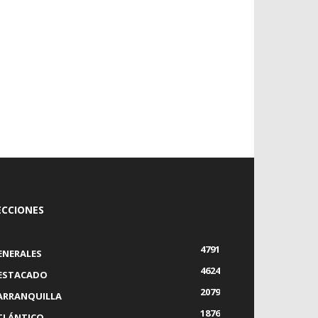
ECCIONES
4791
ENERALES
4624
ESTACADO
2079
ARRANQUILLA
1876
TLÁNTICO