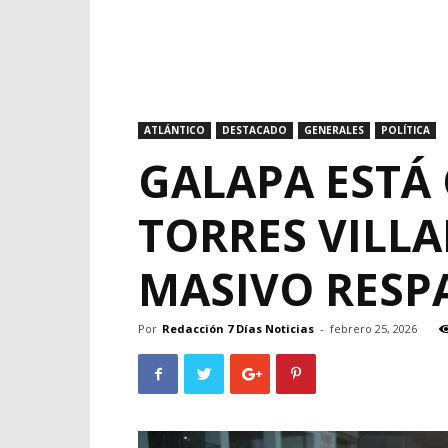
ATLÁNTICO
DESTACADO
GENERALES
POLÍTICA
GALAPA ESTÁ
TORRES VILLA
MASIVO RESP
Por
Redacción 7 Días Noticias
-
febrero 25, 2026