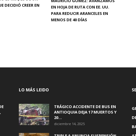
MAURICIO GÓMEZ: AVANZAMOS
E DECIDIÓ CREER EN
EN HOJA DE RUTA CON EE. UU.
PARA REDUCIR ARANCELES EN
MENOS DE 40 DÍAS
LO MÁS LEIDO
S
DE
TRÁGICO ACCIDENTE DE BUS EN
G
,
ANTIOQUIA DEJA 17 MUERTOS Y
20...
D
diciembre 14, 2025
B
TRIPLE A ANUNCIA SUSPENSIÓN
A