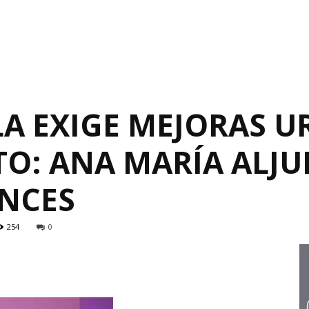
A EXIGE MEJORAS U
O: ANA MARÍA ALJUR
ANCES
254
0