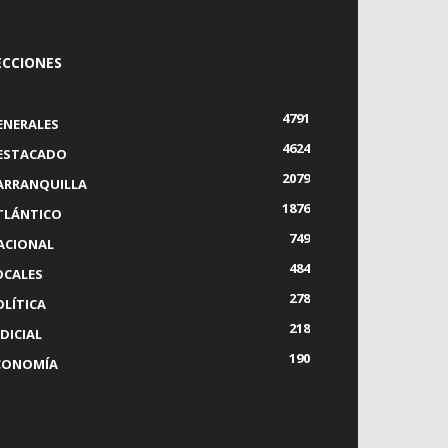
ECCIONES
4791
ENERALES
4624
ESTACADO
2079
ARRANQUILLA
1876
TLÁNTICO
749
ACIONAL
484
OCALES
278
OLÍTICA
218
DICIAL
190
CONOMÍA