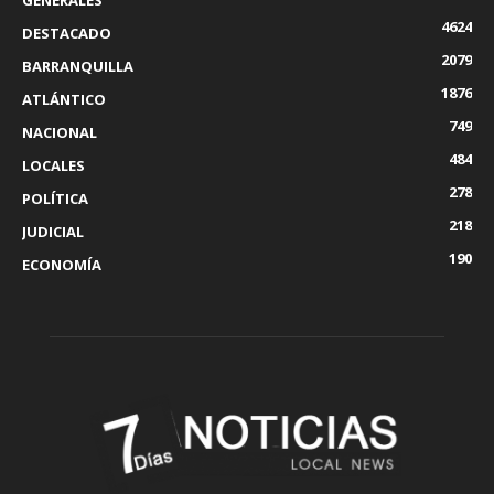
GENERALES
4624
DESTACADO
2079
BARRANQUILLA
1876
ATLÁNTICO
749
NACIONAL
484
LOCALES
278
POLÍTICA
218
JUDICIAL
190
ECONOMÍA