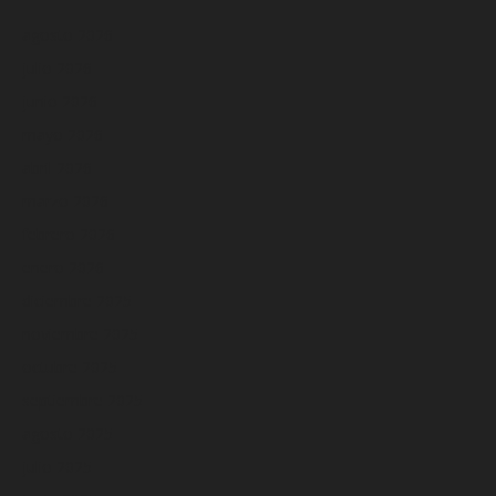
agosto 2026
julio 2026
junio 2026
mayo 2026
abril 2026
marzo 2026
febrero 2026
enero 2026
diciembre 2025
noviembre 2025
octubre 2025
septiembre 2025
agosto 2025
julio 2025