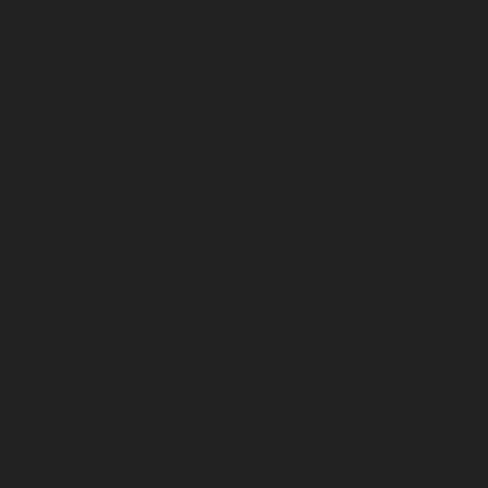
mayo 2026
abril 2026
marzo 2026
febrero 2026
enero 2026
diciembre 2025
noviembre 2025
octubre 2025
septiembre 2025
agosto 2025
julio 2025
junio 2025
mayo 2025
abril 2025
marzo 2025