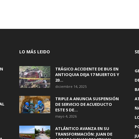
LO MÁS LEIDO
S
EN
TRÁGICO ACCIDENTE DE BUS EN
G
ANTIOQUIA DEJA 17 MUERTOS Y
20...
D
diciembre 14, 2025
B
TRIPLE A ANUNCIA SUSPENSIÓN
A
AL
DE SERVICIO DE ACUEDUCTO
N
ESTE 5 DE...
mayo 4, 2026
L
P
ATLÁNTICO AVANZA EN SU
TRANSFORMACIÓN: JUAN DE
JU