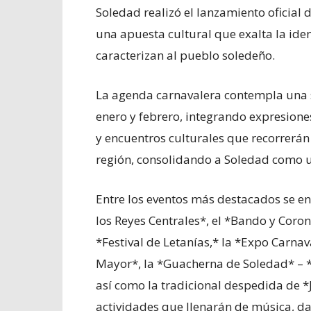
Soledad realizó el lanzamiento oficial
una apuesta cultural que exalta la iden
caracterizan al pueblo soledeño.
La agenda carnavalera contempla una s
enero y febrero, integrando expresiones 
y encuentros culturales que recorrerán 
región, consolidando a Soledad como u
Entre los eventos más destacados se e
los Reyes Centrales*, el *Bando y Corona
*Festival de Letanías,* la *Expo Carnava
Mayor*, la *Guacherna de Soledad* – *N
así como la tradicional despedida de *
actividades que llenarán de música, dan