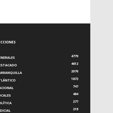
ECCIONES
4779
ENERALES
4612
ESTACADO
2076
ARRANQUILLA
1872
TLÁNTICO
747
ACIONAL
484
OCALES
277
OLÍTICA
218
DICIAL