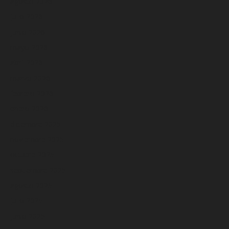
agosto 2026
julio 2026
junio 2026
mayo 2026
abril 2026
marzo 2026
febrero 2026
enero 2026
diciembre 2025
noviembre 2025
octubre 2025
septiembre 2025
agosto 2025
julio 2025
junio 2025