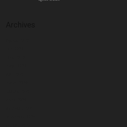
Archives
agosto 2026
julio 2026
junio 2026
mayo 2026
abril 2026
marzo 2026
febrero 2026
enero 2026
diciembre 2025
noviembre 2025
octubre 2025