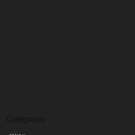
septiembre 2025
agosto 2025
julio 2025
junio 2025
mayo 2025
abril 2025
marzo 2025
febrero 2025
enero 2025
diciembre 2024
Categories