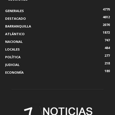
4779
GENERALES
4612
DESTACADO
2076
BARRANQUILLA
1872
ATLÁNTICO
747
NACIONAL
484
LOCALES
277
POLÍTICA
218
JUDICIAL
189
ECONOMÍA