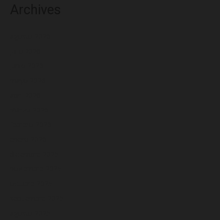
Archives
agosto 2026
julio 2026
junio 2026
mayo 2026
abril 2026
marzo 2026
febrero 2026
enero 2026
diciembre 2025
noviembre 2025
octubre 2025
septiembre 2025
agosto 2025