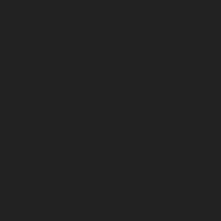
agosto 2026
julio 2026
junio 2026
mayo 2026
abril 2026
marzo 2026
febrero 2026
enero 2026
diciembre 2025
noviembre 2025
octubre 2025
septiembre 2025
agosto 2025
julio 2025