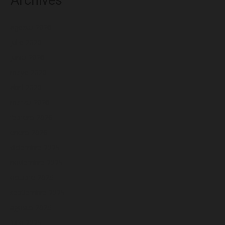
Archives
agosto 2026
julio 2026
junio 2026
mayo 2026
abril 2026
marzo 2026
febrero 2026
enero 2026
diciembre 2025
noviembre 2025
octubre 2025
septiembre 2025
agosto 2025
julio 2025