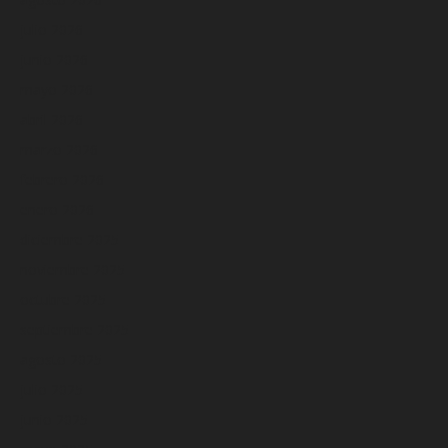
julio 2026
junio 2026
mayo 2026
abril 2026
marzo 2026
febrero 2026
enero 2026
diciembre 2025
noviembre 2025
octubre 2025
septiembre 2025
agosto 2025
julio 2025
junio 2025