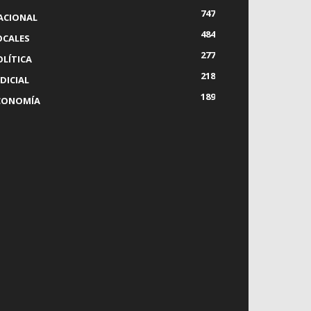
747
ACIONAL
484
OCALES
277
OLÍTICA
218
DICIAL
189
CONOMÍA