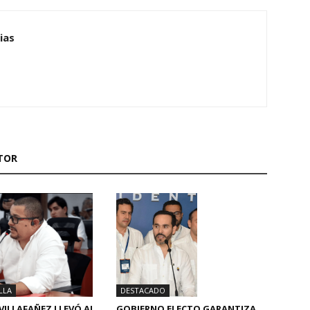
ias
TOR
LLA
DESTACADO
VILLAFAÑEZ LLEVÓ AL
GOBIERNO ELECTO GARANTIZA