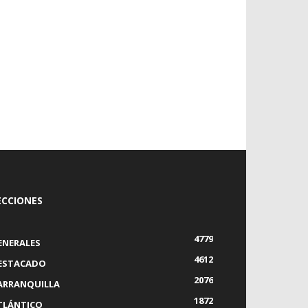
ECCIONES
4779
ENERALES
4612
ESTACADO
2076
ARRANQUILLA
1872
TLÁNTICO