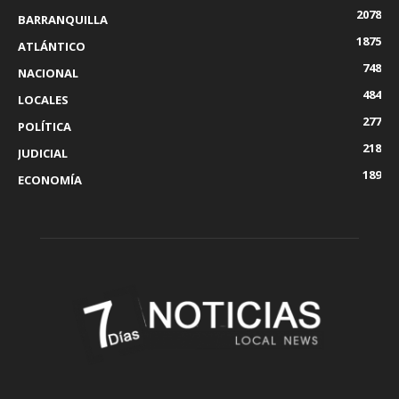
2078
BARRANQUILLA
1875
ATLÁNTICO
748
NACIONAL
484
LOCALES
277
POLÍTICA
218
JUDICIAL
189
ECONOMÍA