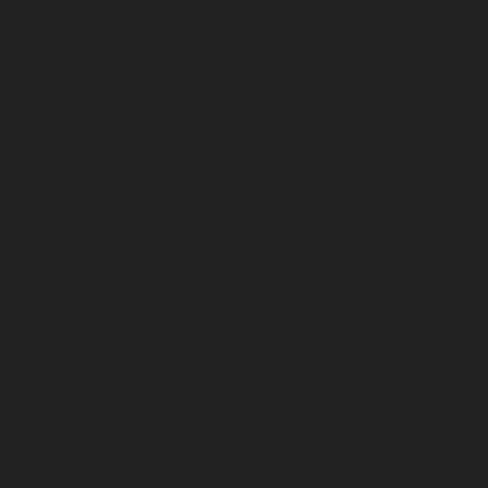
julio 2026
junio 2026
mayo 2026
abril 2026
marzo 2026
febrero 2026
enero 2026
diciembre 2025
noviembre 2025
octubre 2025
septiembre 2025
agosto 2025
julio 2025
junio 2025
mayo 2025