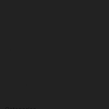
noviembre 2025
octubre 2025
septiembre 2025
agosto 2025
julio 2025
junio 2025
mayo 2025
abril 2025
marzo 2025
febrero 2025
enero 2025
diciembre 2024