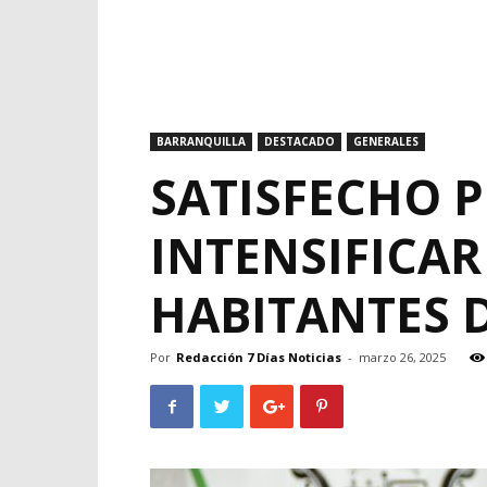
BARRANQUILLA
DESTACADO
GENERALES
SATISFECHO P
INTENSIFICAR
HABITANTES D
Por
Redacción 7 Días Noticias
-
marzo 26, 2025