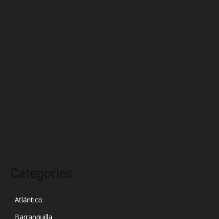
agosto 2025
julio 2025
junio 2025
mayo 2025
abril 2025
marzo 2025
febrero 2025
enero 2025
diciembre 2024
Categories
Atlántico
Barranquilla