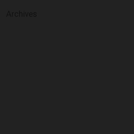
Archives
agosto 2026
julio 2026
junio 2026
mayo 2026
abril 2026
marzo 2026
febrero 2026
enero 2026
diciembre 2025
noviembre 2025
octubre 2025
septiembre 2025